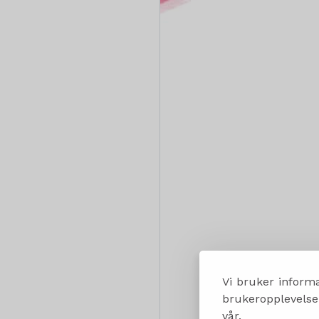
Vi bruker informa
brukeropplevelsen
vår.