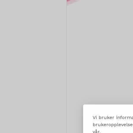
Vi bruker informa
brukeropplevelsen
vår.