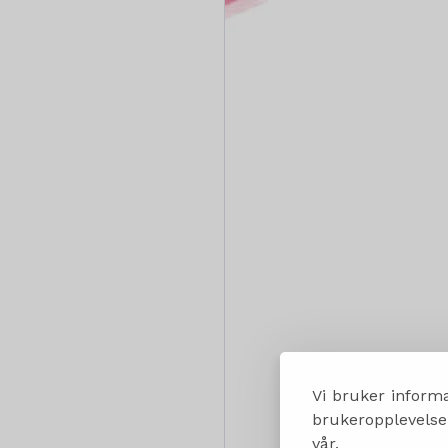
Vi bruker informa
brukeropplevelsen
vår.