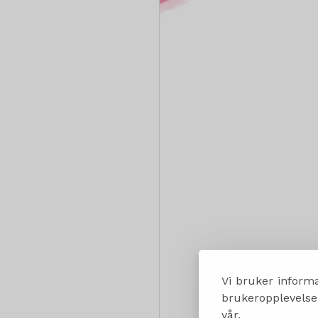
Vi bruker informa
brukeropplevelsen
vår.