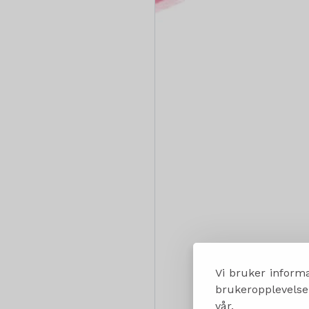
Vi bruker informa
brukeropplevelsen
vår.