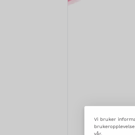
Vi bruker informa
brukeropplevelsen
vår.