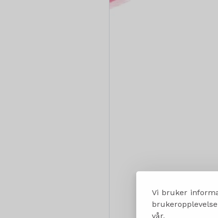
Vi bruker informa
brukeropplevelsen
vår.