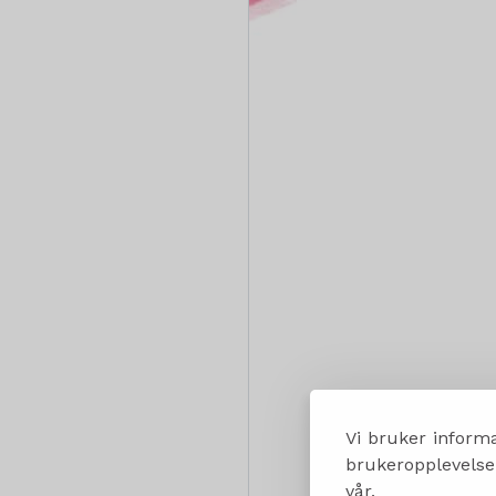
Vi bruker informa
brukeropplevelsen
vår.