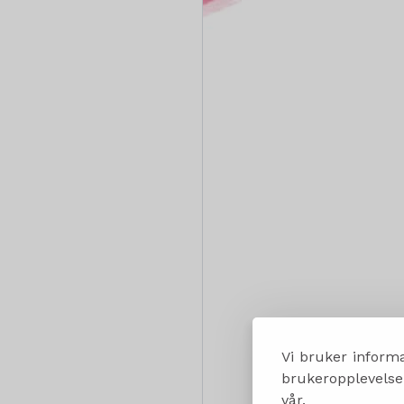
Vi bruker informa
brukeropplevelsen
vår.