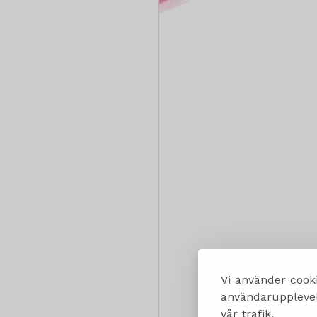
Vi använder cooki
användarupplevels
vår trafik.