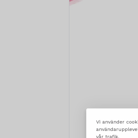
Vi använder cooki
användarupplevels
vår trafik.