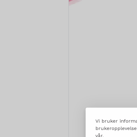
Vi bruker informa
brukeropplevelsen
vår.