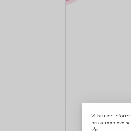
Vi bruker informa
brukeropplevelsen
vår.