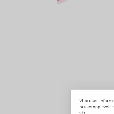
Vi bruker informa
brukeropplevelsen
vår.