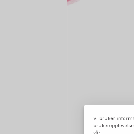
Vi bruker informa
brukeropplevelsen
vår.