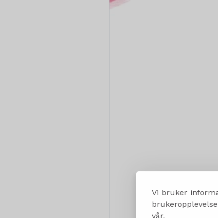
Vi bruker informa
brukeropplevelsen
vår.