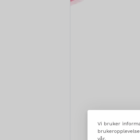
Vi bruker informa
brukeropplevelsen
vår.