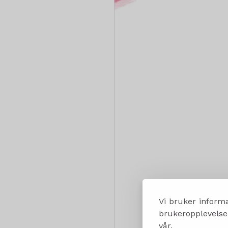
Vi bruker informa
brukeropplevelsen
vår.