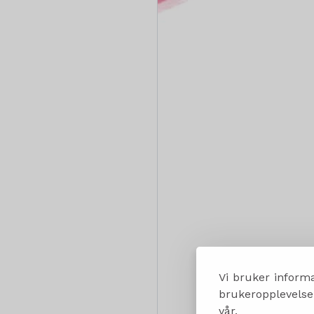
Vi bruker informa
brukeropplevelsen
vår.