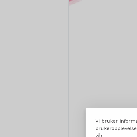
Vi bruker informa
brukeropplevelsen
vår.