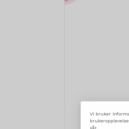
Vi bruker informa
brukeropplevelsen
vår.