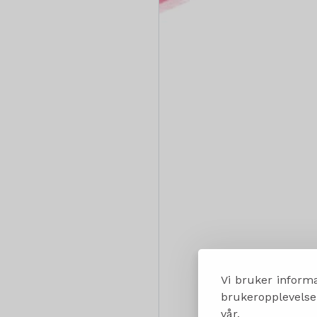
Vi bruker informa
brukeropplevelsen
vår.