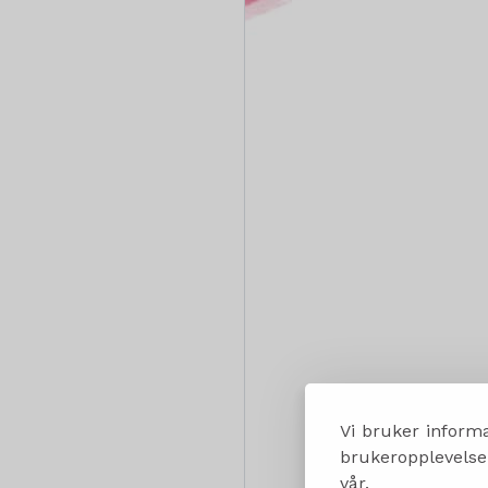
Vi bruker informa
brukeropplevelsen
vår.