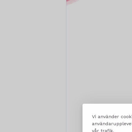
Vi använder cooki
användarupplevels
vår trafik.