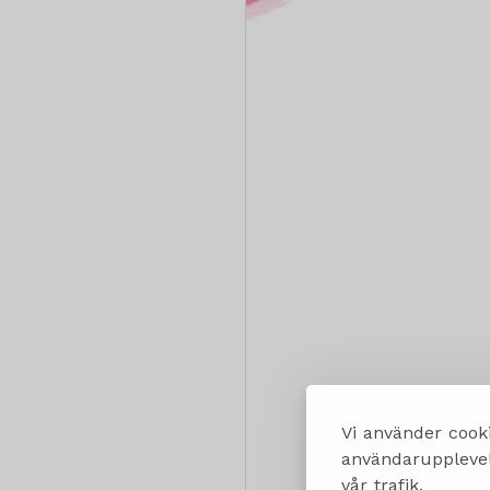
Vi använder cooki
användarupplevels
vår trafik.