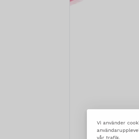
Vi använder cooki
användarupplevels
vår trafik.