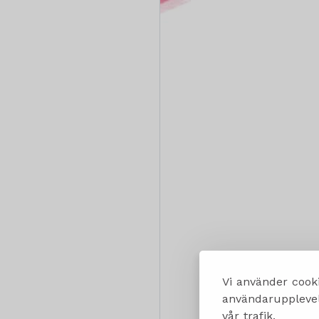
Vi använder cooki
användarupplevels
vår trafik.