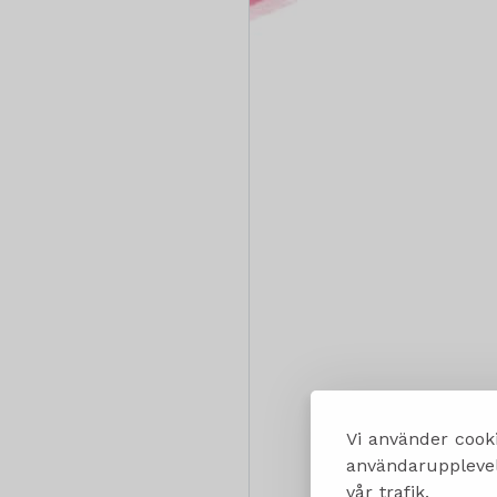
Vi använder cooki
användarupplevels
vår trafik.