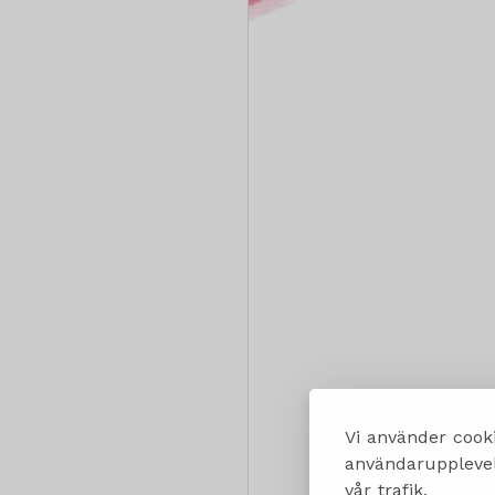
Vi använder cooki
användarupplevels
vår trafik.