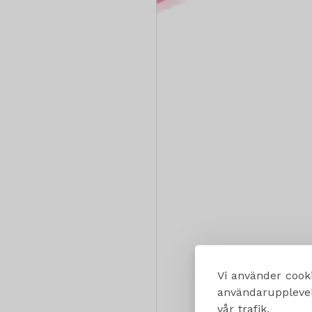
Vi använder cooki
användarupplevels
vår trafik.