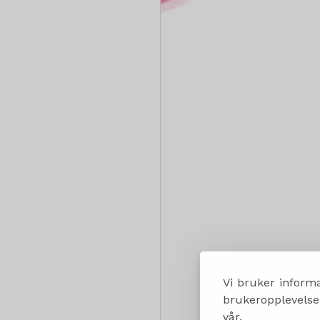
Vi bruker informa
brukeropplevelsen
vår.