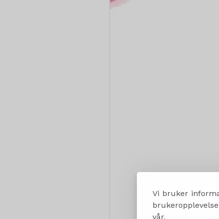
Vi bruker informa
brukeropplevelsen
vår.