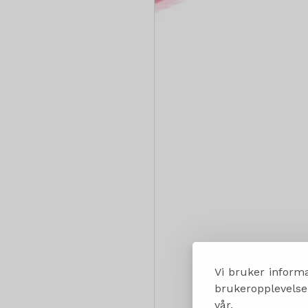
Vi bruker informa
brukeropplevelsen
vår.