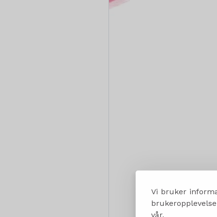
Vi bruker informa
brukeropplevelsen
vår.