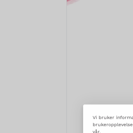
Vi bruker informa
brukeropplevelsen
vår.