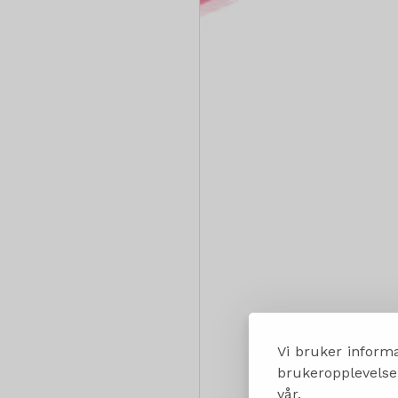
Vi bruker informa
brukeropplevelsen
vår.