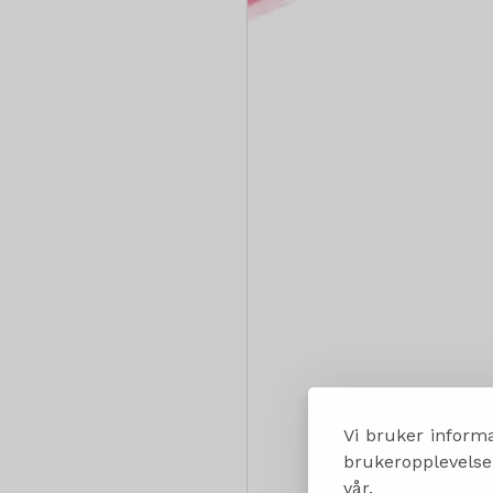
Vi bruker informa
brukeropplevelsen
vår.