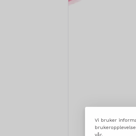
Vi bruker informa
brukeropplevelsen
vår.