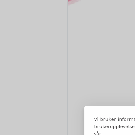
Vi bruker informa
brukeropplevelsen
vår.