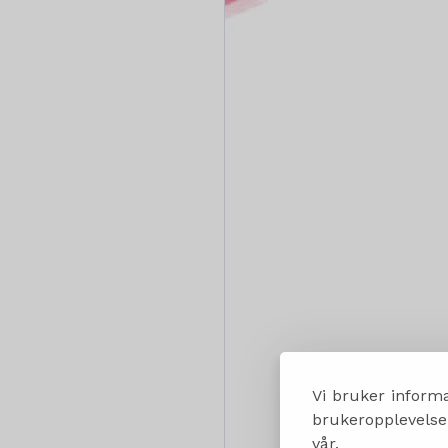
Vi bruker informa
brukeropplevelsen
vår.