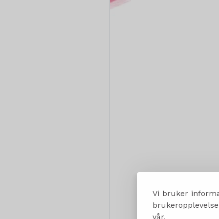
Vi bruker informa
brukeropplevelsen
vår.