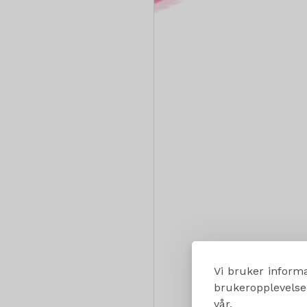
Vi bruker informa
brukeropplevelsen
vår.