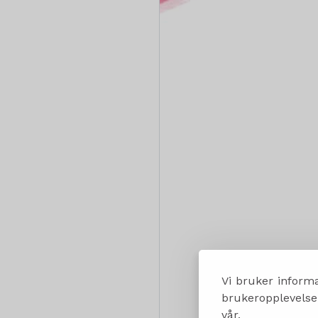
Vi bruker informa
brukeropplevelsen
vår.