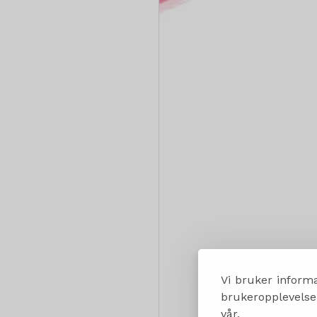
Vi bruker informa
brukeropplevelsen
vår.