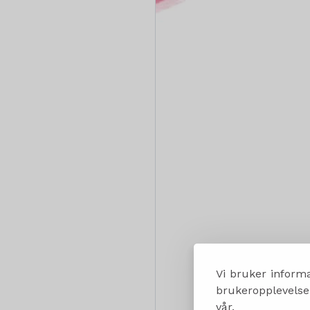
Vi bruker informa
brukeropplevelsen
vår.