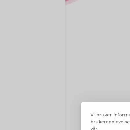
Vi bruker informa
brukeropplevelsen
vår.