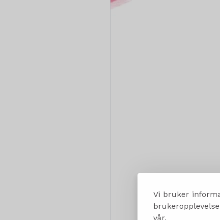
Vi bruker informa
brukeropplevelsen
vår.