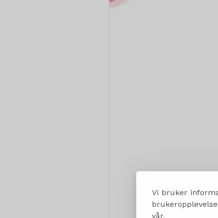
Vi bruker informa
brukeropplevelsen
vår.