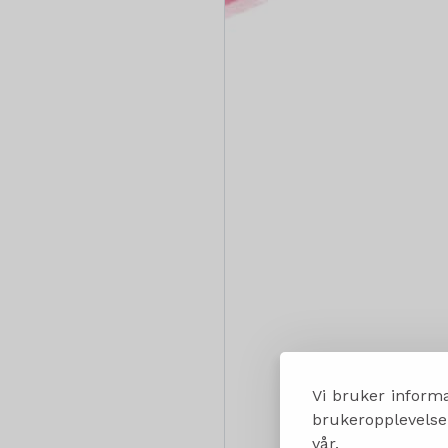
Vi bruker informa
brukeropplevelsen
vår.