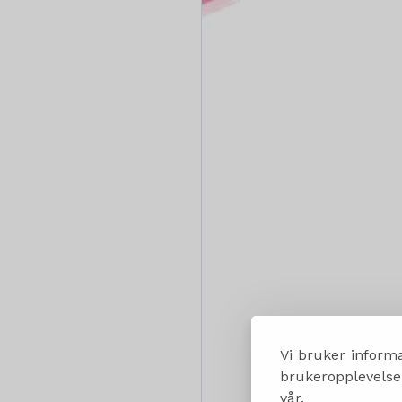
Vi bruker informa
brukeropplevelsen
vår.